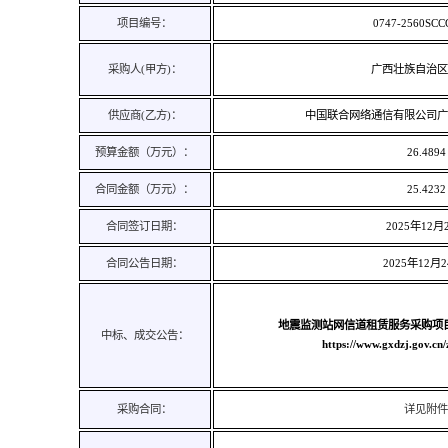
项目编号：
0747
-
2560SCC
采购人
(
甲方
)
：
广西壮族自治
供应商
(
乙方
)
：
中国联合网络通信有限公司
预算金额（万元）：
26.4894
合同金额（万元）：
25.4232
合同签订日期：
2025
年
12
月
合同公告日期：
2025
年
12
月
地震监测站网信道租赁服务采购项
中标、成交公告：
https://www.gxdzj.gov.cn
采购合同：
详见附