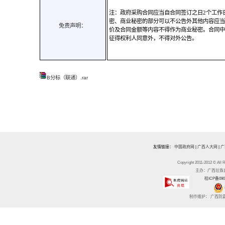
注：政府采购合同应当自合同签订之日2个工作
密、商业秘密的部分可以不公告外其他内容应当
免责声明：
价及合同金额等内容不得作为商业秘密。合同中
征得权利人同意外，不得对外公告。
B分标（联通）.rar
友情链接：
中国政府网
|
广西人大网
|
广
Copyright 2011-2012 
主办：广西壮族自治区
桂ICP备090
制作维护： 广西防