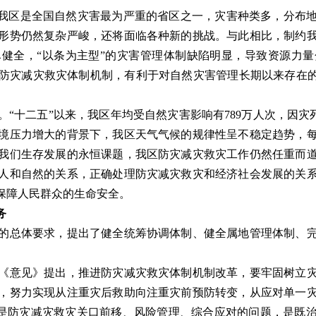
我区是全国自然灾害最为严重的省区之一，灾害种类多，分布地
形势仍然复杂严峻，还将面临各种新的挑战。与此相比，制约
健全，“以条为主型”的灾害管理体制缺陷明显，导致资源力
防灾减灾救灾体制机制，有利于对自然灾害管理长期以来存在的
二五”以来，我区年均受自然灾害影响有789万人次，因灾死亡
环境压力增大的背景下，我区天气气候的规律性呈不稳定趋势，
我们生存发展的永恒课题，我区防灾减灾救灾工作仍然任重而
人和自然的关系，正确处理防灾减灾救灾和经济社会发展的关
保障人民群众的生命安全。
务
总体要求，提出了健全统筹协调体制、健全属地管理体制、完
意见》提出，推进防灾减灾救灾体制机制改革，要牢固树立灾
，努力实现从注重灾后救助向注重灾前预防转变，从应对单一
决的是防灾减灾救灾关口前移、风险管理、综合应对的问题，是既