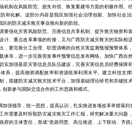
场机制在风险防范、损失补偿、恢复重建等方面的积极作用。
预防和化解。这部分内容是我区加强社会治理创新、加快社会治
我区的防灾减灾救灾事业推向新的阶段。
要强化灾害风险防范、完善信息共享机制、提升救灾物资和装
设计、重点改革事项的衔接，又与广西防灾减灾救灾的实际相
出，要完善分工合理、职责清晰的自然灾害监测预报预警体系
载体等，进一步完善突发事件预警信息发布网络。加快广西自
切实加强基层灾害信息员队伍建设，完善灾害信息员经费保障
备体系，提高物资调配效率和资源统筹利用水平。建立科技支撑
制，搭建防灾减灾救灾技术平台，加强基础理论研究和关键技
，创新参与国际交流合作的工作思路和模式。
加强领导，统一思想，提高认识，扎实推进各项改革举措落到
作需要及时听取防灾减灾救灾工作汇报，研究解决重大问题，
政府的主体责任，形成“党政同责、高位推进、上下联动、齐抓