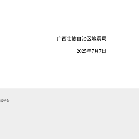
广西壮族自治区地震局
202
5
年
7
月
7日
谣平台