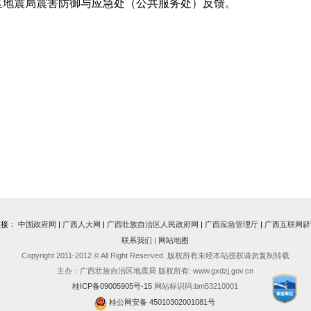
区地震局震害防御与应急处（公共服务处）反馈。
链接：
中国政府网
|
广西人大网
|
广西壮族自治区人民政府网
|
广西应急管理厅
|
广西互联网辟
联系我们
|
网站地图
Copyright 2011-2012 © All Right Reserved. 版权所有未经本站授权请勿复制转载
主办：广西壮族自治区地震局 版权所有: www.gxdzj.gov.cn
桂ICP备09005905号-15
网站标识码:bm53210001
桂公网安备 45010302001081号