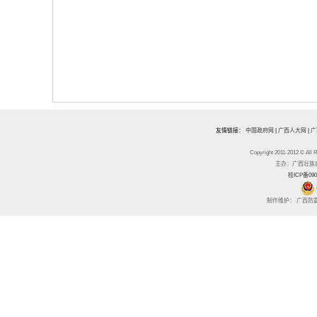
友情链接：
中国政府网
|
广西人大网
|
广
Copyright 2011-2012 
主办：广西壮族自治区
桂ICP备090
制作维护： 广西防