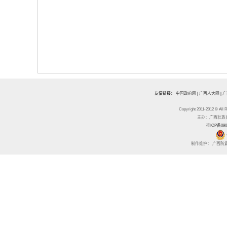
友情链接：
中国政府网
|
广西人大网
|
广
Copyright 2011-2012 
主办：广西壮族自治区
桂ICP备090
制作维护： 广西防